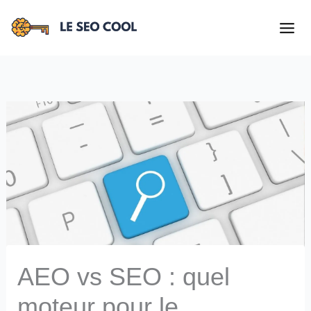
Aller
au
contenu
AEO vs SEO : quel
moteur pour le